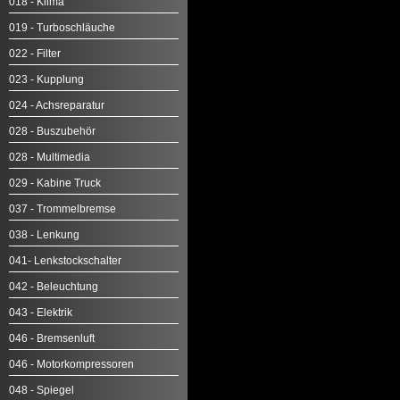
018 - Klima
019 - Turboschläuche
022 - Filter
023 - Kupplung
024 - Achsreparatur
028 - Buszubehör
028 - Multimedia
029 - Kabine Truck
037 - Trommelbremse
038 - Lenkung
041- Lenkstockschalter
042 - Beleuchtung
043 - Elektrik
046 - Bremsenluft
046 - Motorkompressoren
048 - Spiegel