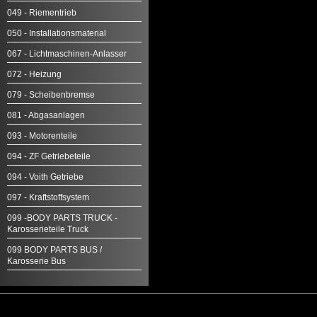
049 - Riementrieb
050 - Installationsmaterial
067 - Lichtmaschinen-Anlasser
072 - Heizung
079 - Scheibenbremse
081 - Abgasanlagen
093 - Motorenteile
094 - ZF Getriebeteile
094 - Voith Getriebe
097 - Kraftstoffsystem
099 -BODY PARTS TRUCK -
Karosserieteile Truck
099 BODY PARTS BUS /
Karosserie Bus