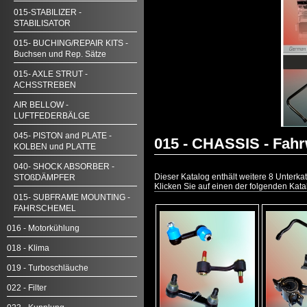
015-STABILIZER -
STABILISATOR
015- BUCHING/REPAIR KITS -
Buchsen und Rep. Sätze
015- AXLE STRUT -
ACHSSTREBEN
AIR BELLOW -
LUFTFEDERBÄLGE
045- PISTON and PLATE -
015 - CHASSIS - Fah
KOLBEN und PLATTE
040- SHOCK ABSORBER -
Dieser Katalog enthält weitere 8 Unterka
STOßDÄMPFER
Klicken Sie auf einen der folgenden Kata
015- SUBFRAME MOUNTING -
FAHRSCHEMEL
016 - Motorkühlung
018 - Klima
019 - Turboschläuche
022 - Filter