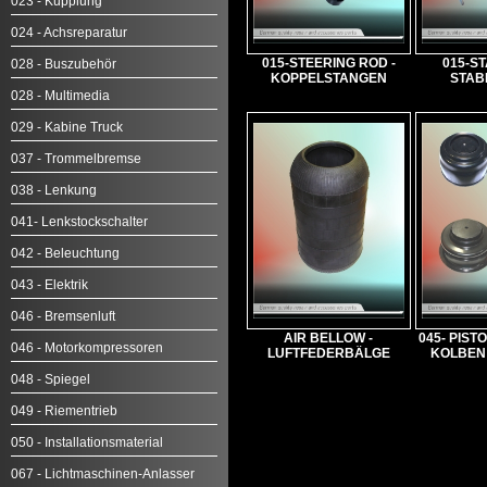
023 - Kupplung
024 - Achsreparatur
015-STEERING ROD -
015-ST
028 - Buszubehör
KOPPELSTANGEN
STAB
028 - Multimedia
029 - Kabine Truck
037 - Trommelbremse
038 - Lenkung
041- Lenkstockschalter
042 - Beleuchtung
043 - Elektrik
046 - Bremsenluft
AIR BELLOW -
045- PIST
046 - Motorkompressoren
LUFTFEDERBÄLGE
KOLBEN 
048 - Spiegel
049 - Riementrieb
050 - Installationsmaterial
067 - Lichtmaschinen-Anlasser