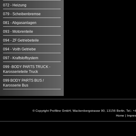
072 - Heizung
079 - Scheibenbremse
081 - Abgasanlagen
093 - Motorenteile
094 - ZF Getriebeteile
094 - Voith Getriebe
097 - Kraftstoffsystem
099 -BODY PARTS TRUCK -
Karosserieteile Truck
099 BODY PARTS BUS /
Karosserie Bus
© Copyright Profiline GmbH, Wackenbergstrasse 90, 13156 Berlin, Tel.:
Home
|
Impre