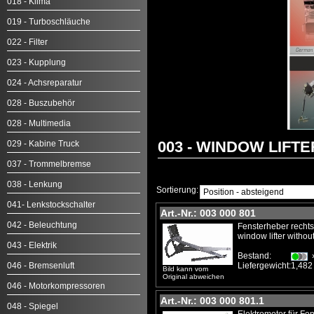
018 - Klima
019 - Turboschläuche
022 - Filter
023 - Kupplung
024 - Achsreparatur
028 - Buszubehör
028 - Multimedia
003 - WINDOW LIFTER
029 - Kabine Truck
037 - Trommelbremse
038 - Lenkung
Sortierung:
041- Lenkstockschalter
Art.-Nr.: 003 000 801
042 - Beleuchtung
Fensterheber rechts 
window lifter withou
043 - Elektrik
Bestand:
046 - Bremsenluft
Liefergewicht:
1,482
Bild kann vom
Original abweichen
046 - Motorkompressoren
Art.-Nr.: 003 000 801.1
048 - Spiegel