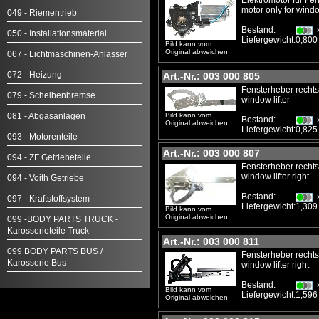
Elektromotor für Fen
motor only for window
049 - Riementrieb
Bestand:
050 - Installationsmaterial
Liefergewicht:
0,800
Bild kann vom
Original abweichen
067 - Lichtmaschinen-Anlasser
072 - Heizung
Art.-Nr.: 003 000 805
Fensterheber recht
079 - Scheibenbremse
window lifter
081 - Abgasanlagen
Bild kann vom
Bestand:
Original abweichen
Liefergewicht:
0,825
093 - Motorenteile
Art.-Nr.: 003 000 807
094 - ZF Getriebeteile
Fensterheber recht
window lifter right
094 - Voith Getriebe
Bestand:
097 - Kraftstoffsystem
Liefergewicht:
1,309
Bild kann vom
Original abweichen
099 -BODY PARTS TRUCK -
Karosserieteile Truck
Art.-Nr.: 003 000 811
099 BODY PARTS BUS /
Fensterheber recht
Karosserie Bus
window lifter right
Bestand:
Bild kann vom
Liefergewicht:
1,596
Original abweichen