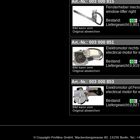
Art.-Nr.: 003 000 815
Fensterheber mechan
window-lifter right
Bestand:
Liefergewicht:
0,901
Bild kann vom
Original abweichen
Art.-Nr.: 003 000 851
Elektromotor rechts
electrical-motor for 
Bestand:
Liefergewicht:
0,919
Bild kann vom
Original abweichen
Art.-Nr.: 003 000 853
Elektromotor pf.Fen
electrical motor for 
Bestand:
Liefergewicht:
0,927
Bild kann vom
Original abweichen
© Copyright Profiline GmbH, Wackenbergstrasse 90, 13156 Berlin, Tel.: