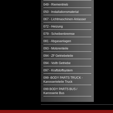
049 - Riementrieb
050 - Installationsmaterial
067 - Lichtmaschinen-Anlasser
072 - Heizung
079 - Scheibenbremse
081 - Abgasanlagen
093 - Motorenteile
094 - ZF Getriebeteile
094 - Voith Getriebe
097 - Kraftstoffsystem
099 -BODY PARTS TRUCK -
Karosserieteile Truck
099 BODY PARTS BUS /
Karosserie Bus