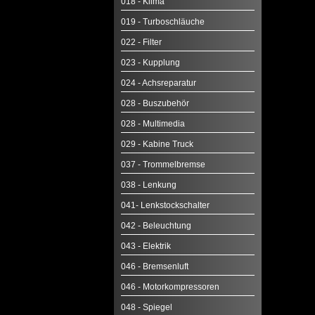
018 - Klima
019 - Turboschläuche
022 - Filter
023 - Kupplung
024 - Achsreparatur
028 - Buszubehör
028 - Multimedia
029 - Kabine Truck
037 - Trommelbremse
038 - Lenkung
041- Lenkstockschalter
042 - Beleuchtung
043 - Elektrik
046 - Bremsenluft
046 - Motorkompressoren
048 - Spiegel